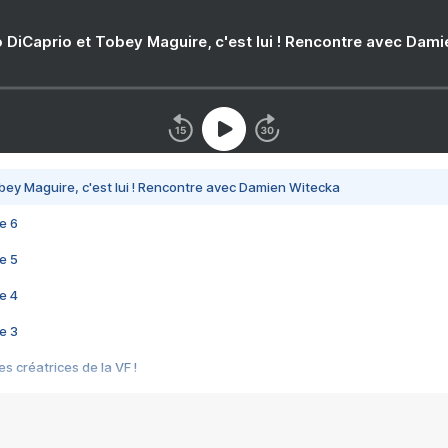
 DiCaprio et Tobey Maguire, c'est lui ! Rencontre avec Dam
bey Maguire, c'est lui ! Rencontre avec Damien Witecka
e 6
e 5
e 4
e 3
s créatrices de la VF !
e 2
e 1