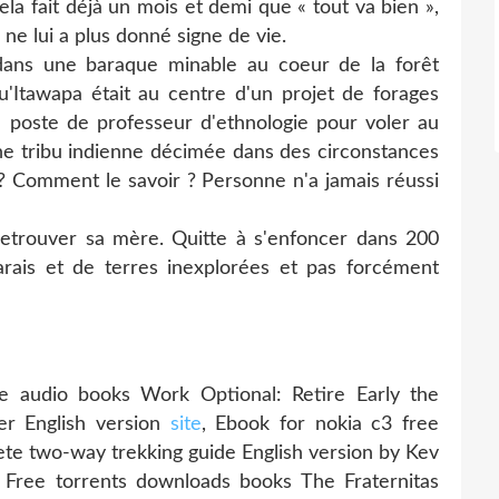
Cela fait déjà un mois et demi que « tout va bien »,
ne lui a plus donné signe de vie.
e, dans une baraque minable au coeur de la forêt
'Itawapa était au centre d'un projet de forages
 poste de professeur d'ethnologie pour voler au
une tribu indienne décimée dans des circonstances
al ? Comment le savoir ? Personne n'a jamais réussi
 retrouver sa mère. Quitte à s'enfoncer dans 200
arais et de terres inexplorées et pas forcément
 audio books Work Optional: Retire Early the
r English version
site
, Ebook for nokia c3 free
e two-way trekking guide English version by Kev
, Free torrents downloads books The Fraternitas