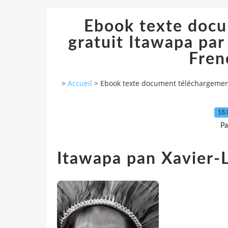
Ebook texte doc
gratuit Itawapa par
Fren
>
Accueil
>
Ebook texte document téléchargement
18.
Pa
Itawapa pan Xavier-L