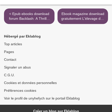
< Epub ebooks download
Ebook magazine download
forum Backlash: A Thriller
gratuitement L'élevage des
by Brad Thor in English
reines in French par Gilles
9781982104047
Fert >
Hébergé par Eklablog
Top articles
Pages
Contact
Signaler un abus
C.G.U.
Cookies et données personnelles
Préférences cookies
Voir le profil de unyhefych sur le portail Eklablog
Créer un blog sur Eklablog