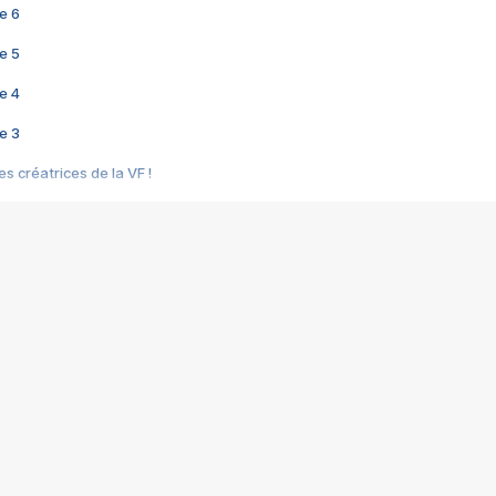
e 6
e 5
e 4
e 3
s créatrices de la VF !
e 2
e 1
e Mektoub My Love arrive enfin ! Rencontre avec Shaïn Boumedine et Sal
i : après Toni en famille
elle réalise le bouleversant Dites lui que je l'aime
ais ! Rencontre autour de Vie privée de Rebecca Zlotowski
 de Marguerite, Grave... Rencontre avec Ella Rumpf
 Les Rêveurs, un film intime sur la santé mentale