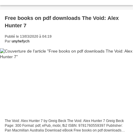
ipod nano Strange Planet 9780062970701 by Nathan...
Free books on pdf downloads The Void: Alex
Hunter 7
Publié le 13/03/2020 à 04:19
Par
unyhefych
The Void: Alex Hunter 7 by Greig Beck The Void: Alex Hunter 7 Greig Beck
Page: 300 Format: pdf, ePub, mobi, fb2 ISBN: 9781760559397 Publisher:
Pan Macmillan Australia Download eBook Free books on pdf downloads