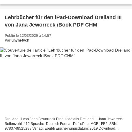
The Void: Alex Hunter 7 The Void: Alex Hunter...
Lehrbücher für den iPad-Download Dreiland III
von Jana Jeworreck iBook PDF CHM
Publié le 12/03/2020 à 14:57
Par
unyhefych
Dreiland III von Jana Jeworreck Produktdetails Dreiland III Jana Jeworreck
Seitenzahl: 412 Sprache: Deutsch Format: Pdf, ePub, MOBI, FB2 ISBN:
9783748525288 Verlag: Epubli Erscheinungsdatum: 2019 Download