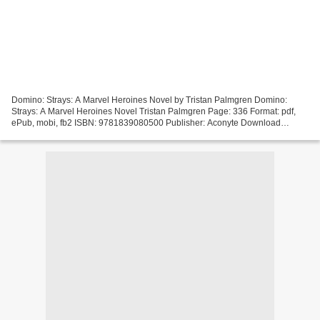
Domino: Strays: A Marvel Heroines Novel by Tristan Palmgren Domino:
Strays: A Marvel Heroines Novel Tristan Palmgren Page: 336 Format: pdf,
ePub, mobi, fb2 ISBN: 9781839080500 Publisher: Aconyte Download
Domino: Strays: A Marvel Heroines Novel Download...