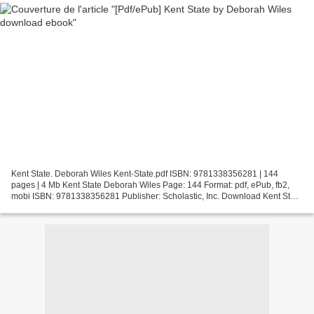
Kent State. Deborah Wiles Kent-State.pdf ISBN: 9781338356281 | 144
pages | 4 Mb Kent State Deborah Wiles Page: 144 Format: pdf, ePub, fb2,
mobi ISBN: 9781338356281 Publisher: Scholastic, Inc. Download Kent State
Free ebook downloads for ipad 1 Kent State...