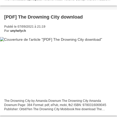
Page: 640 Format: pdf, ePub, fb2, mobi ISBN: 9781974701087...
[PDF] The Drowning City download
Publié le 07/09/2021 à 21:19
Par
unyhefych
The Drowning City by Amanda Downum The Drowning City Amanda
Downum Page: 384 Format: pdf, ePub, mobi, fb2 ISBN: 9780316069045
Publisher: Orbit/Yen The Drowning City Mobibook free download The
Drowning City (English literature) PDB PDF iBook by Amanda...