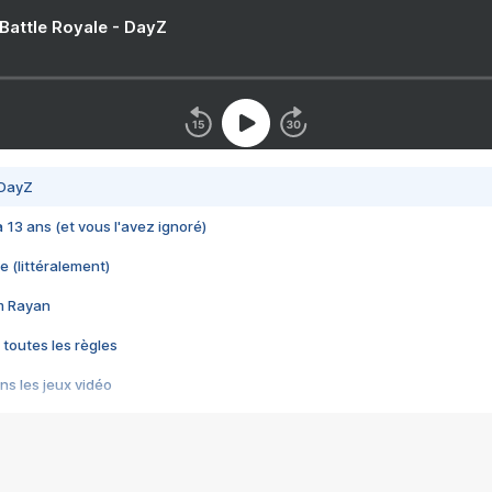
 Battle Royale - DayZ
 DayZ
 a 13 ans (et vous l'avez ignoré)
e (littéralement)
im Rayan
 toutes les règles
s les jeux vidéo
us choquant de Rockstar ? - Le scandale BULLY
e plus moche de Steam