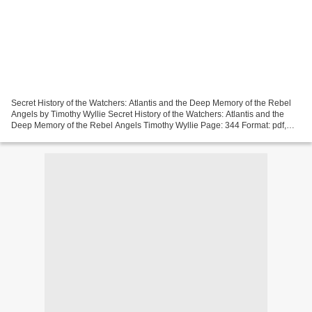
Secret History of the Watchers: Atlantis and the Deep Memory of the Rebel
Angels by Timothy Wyllie Secret History of the Watchers: Atlantis and the
Deep Memory of the Rebel Angels Timothy Wyllie Page: 344 Format: pdf,
ePub, mobi, fb2 ISBN: 9781591433194...