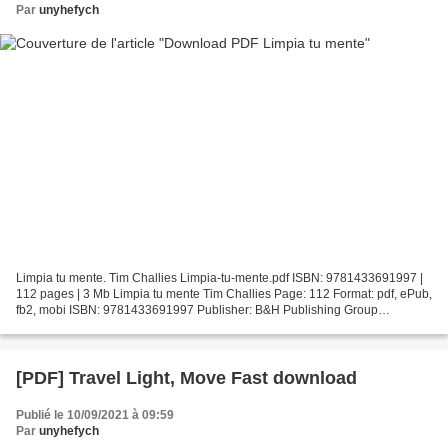
Par
unyhefych
Limpia tu mente. Tim Challies Limpia-tu-mente.pdf ISBN: 9781433691997 |
112 pages | 3 Mb Limpia tu mente Tim Challies Page: 112 Format: pdf, ePub,
fb2, mobi ISBN: 9781433691997 Publisher: B&H Publishing Group
Download Limpia tu mente Scribd free download...
[PDF] Travel Light, Move Fast download
Publié le 10/09/2021 à 09:59
Par
unyhefych